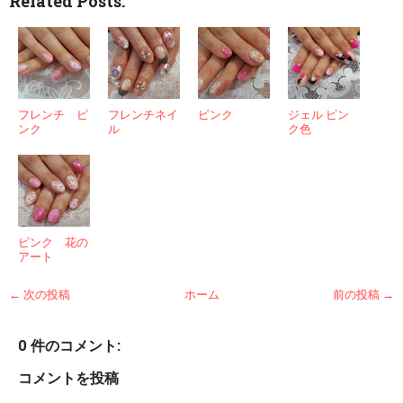
Related Posts:
フレンチ ピ
フレンチネイ
ピンク
ジェル ピン
ンク
ル
ク色
ピンク 花の
アート
← 次の投稿
ホーム
前の投稿 →
0 件のコメント:
コメントを投稿