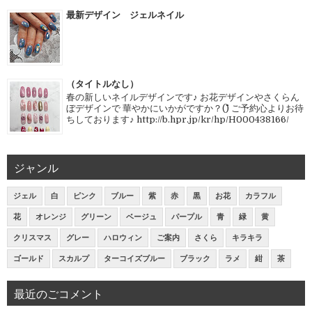
最新デザイン ジェルネイル
（タイトルなし）
春の新しいネイルデザインです♪ お花デザインやさくらん
ぼデザインで 華やかにいかがですか？(^^) ご予約心よりお待
ちしております♪ http://b.hpr.jp/kr/hp/H000438166/
ジャンル
ジェル
白
ピンク
ブルー
紫
赤
黒
お花
カラフル
花
オレンジ
グリーン
ベージュ
パープル
青
緑
黄
クリスマス
グレー
ハロウィン
ご案内
さくら
キラキラ
ゴールド
スカルプ
ターコイズブルー
ブラック
ラメ
紺
茶
最近のごコメント